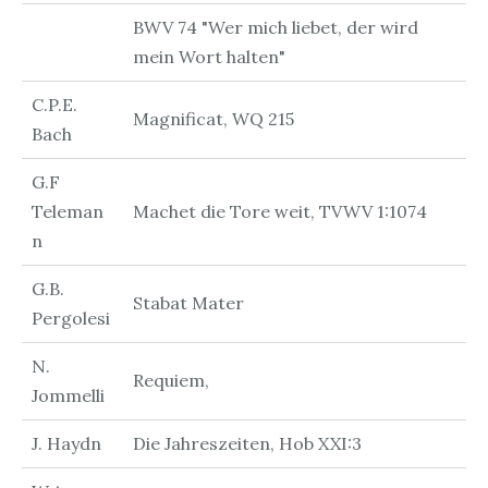
BWV 74 "Wer mich liebet, der wird
mein Wort halten"
C.P.E.
Magnificat, WQ 215
Bach
G.F
Teleman
Machet die Tore weit, TVWV 1:1074
n
G.B.
Stabat Mater
Pergolesi
N.
Requiem,
Jommelli
J. Haydn
Die Jahreszeiten, Hob XXI:3