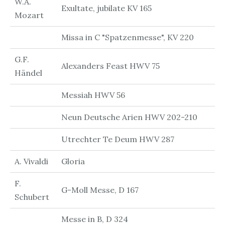
W.A.
Exultate, jubilate KV 165
Mozart
Missa in C "Spatzenmesse", KV 220
G.F.
Alexanders Feast HWV 75
Händel
Messiah HWV 56
Neun Deutsche Arien HWV 202-210
Utrechter Te Deum HWV 287
A. Vivaldi
Gloria
F.
G-Moll Messe, D 167
Schubert
Messe in B, D 324