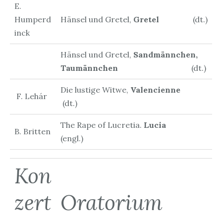
E.
Humperd
Hänsel und Gretel,
Gretel
(dt.)
inck
Hänsel und Gretel,
Sandmännchen,
Taumännchen
(dt.)
Die lustige Witwe,
Valencienne
F. Lehár
(dt.)
The Rape of Lucretia.
Lucia
B. Britten
(engl.)
Kon
zert
Oratorium