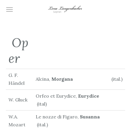
Op
er
G. F.
Alcina,
Morgana
(ital.)
Händel
Orfeo et Eurydice,
Eurydice
W. Gluck
(ital)
W.A.
Le nozze di Figaro,
Susanna
Mozart
(ital.)