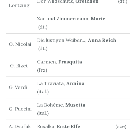
Der Wildschütz,
Gretchen
(dt.)
Lortzing
Zar und Zimmermann,
Marie
(dt.)
Die lustigen Weiber...,
Anna Reich
O. Nicolai
(dt.)
Carmen,
Frasquita
G. Bizet
(frz)
La Traviata,
Annina
G. Verdi
(ital.)
La Bohème,
Musetta
G. Puccini
(ital.)
A. Dvořák
Rusalka,
Erste Elfe
(cze)