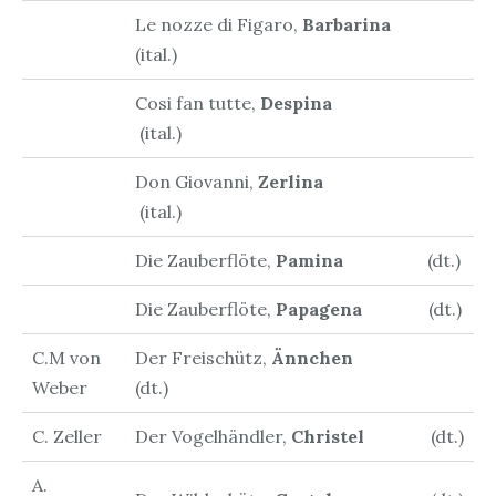
Le nozze di Figaro,
Barbarina
(ital.)
Cosi fan tutte,
Despina
(ital.)
Don Giovanni,
Zerlina
(ital.)
Die Zauberflöte,
Pamina
(dt.)
Die Zauberflöte,
Papagena
(dt.)
C.M von
Der Freischütz,
Ännchen
Weber
(dt.)
C. Zeller
Der Vogelhändler,
Christel
(dt.)
A.